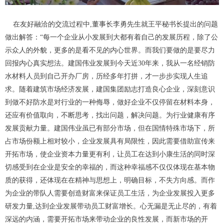
在友好融洽的交流过程中,董事长李勇先生就王平秘书长提出的问题
做出解答：“每一个企业从小发展到大都有着自己的发展历程，除了公
示众人的外貌，更多的是看不见的内心世界。而我们要做的是要尽力
回报内心真实想法。建国伟业发展到今天近30年来，我从一名经销防
水材料人员到自己开办厂房，历经多年打拼，才一步步实现人生追
求。随着建筑市场经济发展，建国集团励志打造良心企业，深刻意识
到做不好防水是对行业的一种侮辱，做好企业不仅停留在材料本身，
还应有价值取向，不断思考，找出问题，解决问题。为行业健康有序
发展贡献力量。建国伟业虽已有部分市场，但在国情特殊市场下，所
占市场份额上相对较小，企业发展具有局限性，因此需要借助宣传来
开拓市场，使企业资本力量更有利，让员工在达到小康生活的同时深
切感受到在企业是安全的幸福的，而这种幸福感不仅仅体现在基本物
质的获得，还体现在在精神与思想上，明确目标，不失方向感。而作
为企业的带队人需要创造财富来保证员工生活，为企业发展投入更多
研发力量,达到企业发展带动员工财富增长。心无漏是无止尽的，有着
深远的内涵，需要开拓市场来带动企业的良性发展，而新市场的开