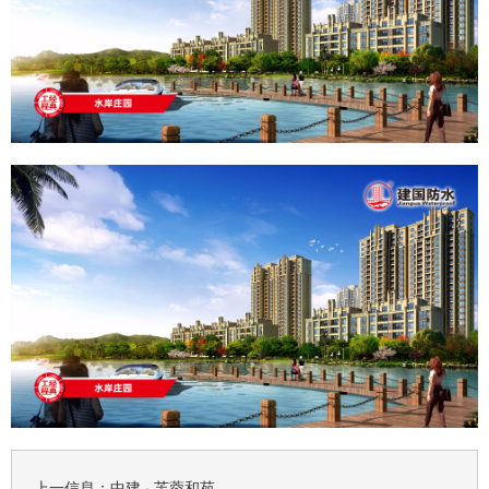
上一信息：
中建 · 芙蓉和苑